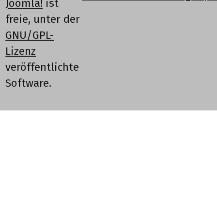
Joomla!
ist
freie, unter der
GNU/GPL-
Lizenz
veröffentlichte
Software.