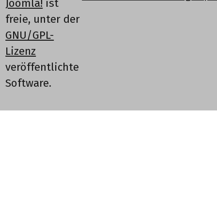
Joomla!
ist
freie, unter der
GNU/GPL-
Lizenz
veröffentlichte
Software.